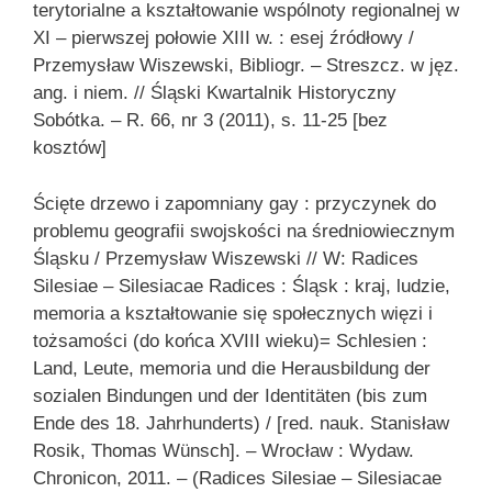
terytorialne a kształtowanie wspólnoty regionalnej w
XI – pierwszej połowie XIII w. : esej źródłowy /
Przemysław Wiszewski, Bibliogr. – Streszcz. w jęz.
ang. i niem. // Śląski Kwartalnik Historyczny
Sobótka. – R. 66, nr 3 (2011), s. 11-25 [bez
kosztów]
Ścięte drzewo i zapomniany gay : przyczynek do
problemu geografii swojskości na średniowiecznym
Śląsku / Przemysław Wiszewski // W: Radices
Silesiae – Silesiacae Radices : Śląsk : kraj, ludzie,
memoria a kształtowanie się społecznych więzi i
tożsamości (do końca XVIII wieku)= Schlesien :
Land, Leute, memoria und die Herausbildung der
sozialen Bindungen und der Identitäten (bis zum
Ende des 18. Jahrhunderts) / [red. nauk. Stanisław
Rosik, Thomas Wünsch]. – Wrocław : Wydaw.
Chronicon, 2011. – (Radices Silesiae – Silesiacae