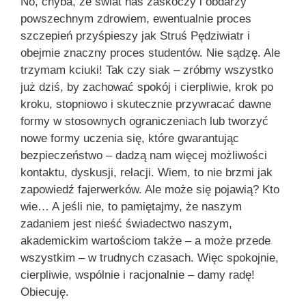
No, chyba, że świat nas zaskoczy i obdarzy
powszechnym zdrowiem, ewentualnie proces
szczepień przyśpieszy jak Struś Pędziwiatr i
obejmie znaczny proces studentów. Nie sądzę. Ale
trzymam kciuki! Tak czy siak – zróbmy wszystko
już dziś, by zachować spokój i cierpliwie, krok po
kroku, stopniowo i skutecznie przywracać dawne
formy w stosownych ograniczeniach lub tworzyć
nowe formy uczenia się, które gwarantując
bezpieczeństwo – dadzą nam więcej możliwości
kontaktu, dyskusji, relacji. Wiem, to nie brzmi jak
zapowiedź fajerwerków. Ale może się pojawią? Kto
wie… A jeśli nie, to pamiętajmy, że naszym
zadaniem jest nieść świadectwo naszym,
akademickim wartościom także – a może przede
wszystkim – w trudnych czasach. Więc spokojnie,
cierpliwie, wspólnie i racjonalnie – damy radę!
Obiecuję.