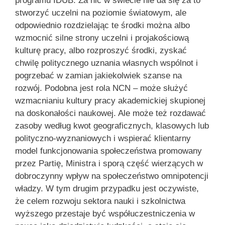
programu IDUB. Za nic w świecie nie da się za to
stworzyć uczelni na poziomie światowym, ale
odpowiednio rozdzielając te środki można albo
wzmocnić silne strony uczelni i projakościową
kulturę pracy, albo rozproszyć środki, zyskać
chwilę politycznego uznania własnych wspólnot i
pogrzebać w zamian jakiekolwiek szanse na
rozwój. Podobna jest rola NCN – może służyć
wzmacnianiu kultury pracy akademickiej skupionej
na doskonałości naukowej. Ale może też rozdawać
zasoby według kwot geograficznych, klasowych lub
polityczno-wyznaniowych i wspierać klientarny
model funkcjonowania społeczeństwa promowany
przez Partię, Ministra i sporą część wierzących w
dobroczynny wpływ na społeczeństwo omnipotencji
władzy. W tym drugim przypadku jest oczywiste,
że celem rozwoju sektora nauki i szkolnictwa
wyższego przestaje być współuczestniczenia w