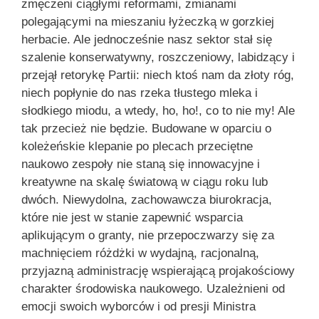
zmęczeni ciągłymi reformami, zmianami
polegającymi na mieszaniu łyżeczką w gorzkiej
herbacie. Ale jednocześnie nasz sektor stał się
szalenie konserwatywny, roszczeniowy, labidzący i
przejął retorykę Partii: niech ktoś nam da złoty róg,
niech popłynie do nas rzeka tłustego mleka i
słodkiego miodu, a wtedy, ho, ho!, co to nie my! Ale
tak przecież nie będzie. Budowane w oparciu o
koleżeńskie klepanie po plecach przeciętne
naukowo zespoły nie staną się innowacyjne i
kreatywne na skalę światową w ciągu roku lub
dwóch. Niewydolna, zachowawcza biurokracja,
które nie jest w stanie zapewnić wsparcia
aplikującym o granty, nie przepoczwarzy się za
machnięciem różdżki w wydajną, racjonalną,
przyjazną administrację wspierającą projakościowy
charakter środowiska naukowego. Uzależnieni od
emocji swoich wyborców i od presji Ministra