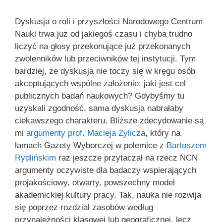
Dyskusja o roli i przyszłości Narodowego Centrum
Nauki trwa już od jakiegoś czasu i chyba trudno
liczyć na głosy przekonujące już przekonanych
zwolenników lub przeciwników tej instytucji. Tym
bardziej, że dyskusja nie toczy się w kręgu osób
akceptujących wspólne założenie: jaki jest cel
publicznych badań naukowych? Gdybyśmy tu
uzyskali zgodność, sama dyskusja nabrałaby
ciekawszego charakteru. Bliższe zdecydowanie są
mi
argumenty prof. Macieja Żylicza
, który na
łamach Gazety Wyborczej w polemice z
Bartoszem
Rydlińskim
raz jeszcze przytaczał na rzecz NCN
argumenty oczywiste dla badaczy wspierających
projakościowy, otwarty, powszechny model
akademickiej kultury pracy. Tak, nauka nie rozwija
się poprzez rozdział zasobów według
przynależności klasowej lub geograficznej, lecz