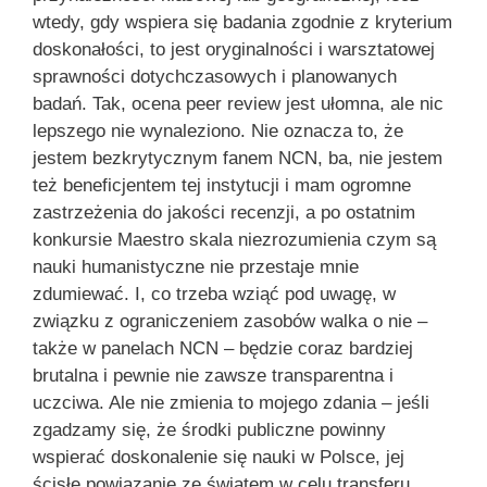
wtedy, gdy wspiera się badania zgodnie z kryterium
doskonałości, to jest oryginalności i warsztatowej
sprawności dotychczasowych i planowanych
badań. Tak, ocena peer review jest ułomna, ale nic
lepszego nie wynaleziono. Nie oznacza to, że
jestem bezkrytycznym fanem NCN, ba, nie jestem
też beneficjentem tej instytucji i mam ogromne
zastrzeżenia do jakości recenzji, a po ostatnim
konkursie Maestro skala niezrozumienia czym są
nauki humanistyczne nie przestaje mnie
zdumiewać. I, co trzeba wziąć pod uwagę, w
związku z ograniczeniem zasobów walka o nie –
także w panelach NCN – będzie coraz bardziej
brutalna i pewnie nie zawsze transparentna i
uczciwa. Ale nie zmienia to mojego zdania – jeśli
zgadzamy się, że środki publiczne powinny
wspierać doskonalenie się nauki w Polsce, jej
ścisłe powiązanie ze światem w celu transferu