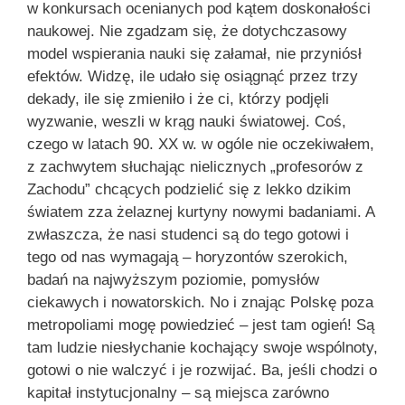
w konkursach ocenianych pod kątem doskonałości
naukowej. Nie zgadzam się, że dotychczasowy
model wspierania nauki się załamał, nie przyniósł
efektów. Widzę, ile udało się osiągnąć przez trzy
dekady, ile się zmieniło i że ci, którzy podjęli
wyzwanie, weszli w krąg nauki światowej. Coś,
czego w latach 90. XX w. w ogóle nie oczekiwałem,
z zachwytem słuchając nielicznych „profesorów z
Zachodu” chcących podzielić się z lekko dzikim
światem zza żelaznej kurtyny nowymi badaniami. A
zwłaszcza, że nasi studenci są do tego gotowi i
tego od nas wymagają – horyzontów szerokich,
badań na najwyższym poziomie, pomysłów
ciekawych i nowatorskich. No i znając Polskę poza
metropoliami mogę powiedzieć – jest tam ogień! Są
tam ludzie niesłychanie kochający swoje wspólnoty,
gotowi o nie walczyć i je rozwijać. Ba, jeśli chodzi o
kapitał instytucjonalny – są miejsca zarówno